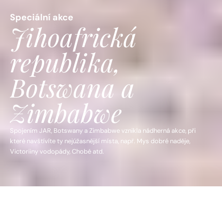
Speciální akce
Jihoafrická 
republika, 
Botswana a 
Zimbabwe
Spojením JAR, Botswany a Zimbabwe vznikla nádherná akce, při 
které navštívíte ty nejúžasnější místa, např. Mys dobré naděje, 
Poznávací zájezd do 
Jihoafrické republiky, 