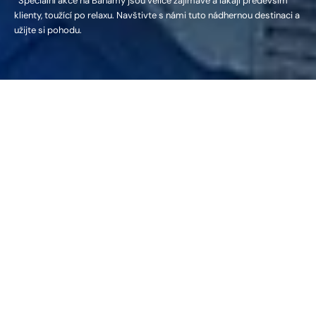
  Speciální akce na Bahamy jsou velice zajímavé a lákají především 
klienty, toužící po relaxu. Navštivte s námi tuto nádhernou destinaci a 
užijte si pohodu.
Poznávací zájezd na 
Bahamy
Nezávazná rezervace