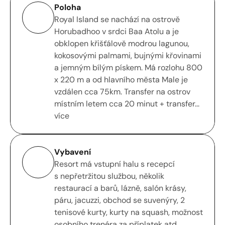
Poloha
Royal Island se nachází na ostrově 
Horubadhoo v srdci Baa Atolu a je 
obklopen křišťálově modrou lagunou, 
kokosovými palmami, bujnými křovinami 
a jemným bílým pískem. Má rozlohu 800 
x 220 m a od hlavního města Male je 
vzdálen cca 75km. Transfer na ostrov 
místním letem cca 20 minut + transfer... 
více
Vybavení
Resort má vstupní halu s recepcí 
s nepřetržitou službou, několik 
restaurací a barů, lázně, salón krásy, 
páru, jacuzzi, obchod se suvenýry, 2 
tenisové kurty, kurty na squash, možnost 
osobního trenéra za příplatek atd. 