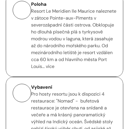
Poloha
Resort Le Meridien Ile Maurice naleznete 
v zátoce Pointe-aux-Piments v 
severozápadní části ostrova. Obklopuje 
ho dlouhá písečná plá s tyrkysově 
modrou vodou v laguna, která zasahuje 
až do národního mořského parku. Od 
mezinárodního letiště je resort vzdálen  
cca 60 km a od hlavního města Port 
Louis... více
Vybavení
Pro hosty resortu jsou k dispozici 4 
restaurace: "Nomad" -  bufetová 
restaurace je otevřena na snídaně a 
večeře a má krásný panoramatický 
výhled na Indický oceán. Švédské stoly 
nabízí široký výběr chutí, od asijské až 