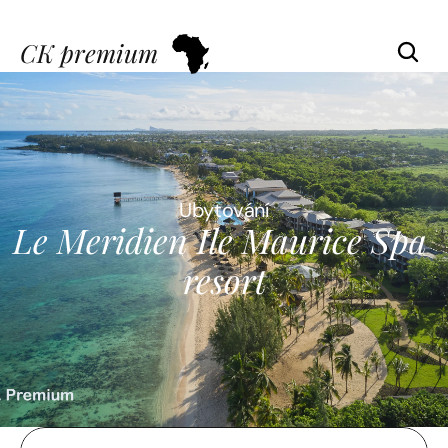
CK premium
Ubytování
Le Meridien Ile Maurice Spa 
resort