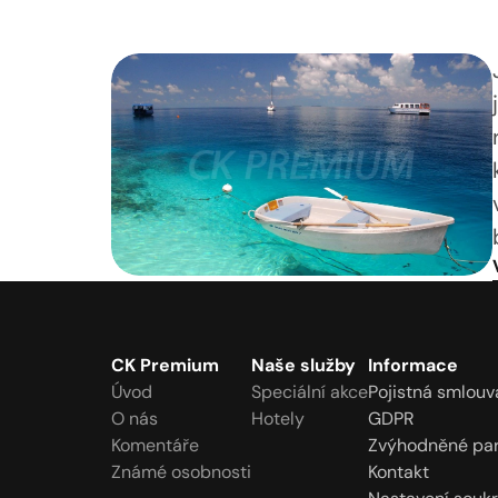
CK Premium
Naše služby
Informace
Úvod
Speciální akce
Pojistná smlouv
O nás
Hotely
GDPR
Komentáře
Zvýhodněné par
Známé osobnosti
Kontakt