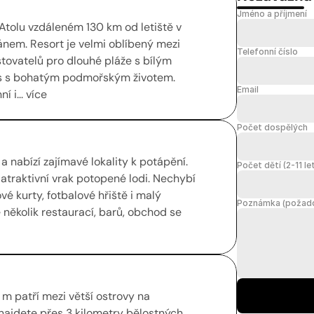
Jméno a příjmení
Atolu vzdáleném 130 km od letiště v 
nem. Resort je velmi oblíbený mezi 
Telefonní číslo
ovatelů pro dlouhé pláže s bílým 
es s bohatým podmořským životem. 
Email
 i... více
Počet dospělých
 nabízí zajímavé lokality k potápění. 
Počet dětí (2-11 le
atraktivní vrak potopené lodi. Nechybí 
é kurty, fotbalové hřiště i malý 
Poznámka (požadov
 několik restaurací, barů, obchod se 
m patří mezi větší ostrovy na 
ajdete přes 3 kilometry bělostných 