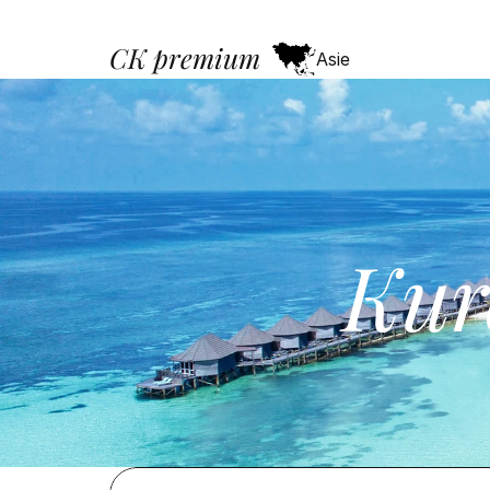
CK premium
Asie
Kur