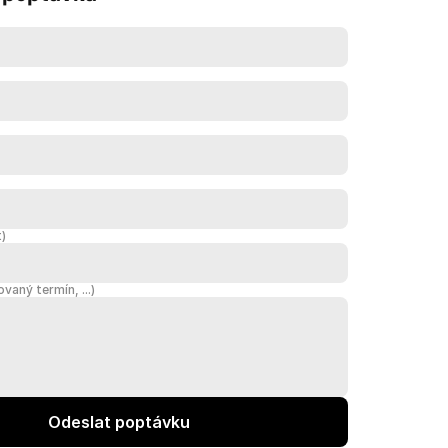
t)
aný termín, ...)
Odeslat poptávku