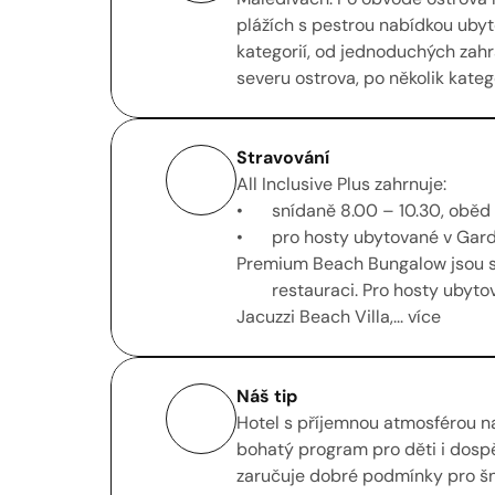
plážích s pestrou nabídkou ubyto
kategorií, od jednoduchých zahr
severu ostrova, po několik kategor
Stravování
All Inclusive Plus zahrnuje:

•	snídaně 8.00 – 10.30, oběd 13.00 – 14.30, večeře 19.00 – 21.30.

•	pro hosty ubytované v Garden Bungalow, Beach Bungalow a 
Premium Beach Bungalow jsou se
        restauraci. Pro hosty ubytované v Beach Vila, Premium Beach Villa, 
Jacuzzi Beach Villa,... více
Náš tip
Hotel s příjemnou atmosférou nab
bohatý program pro děti i dospěl
zaručuje dobré podmínky pro šno