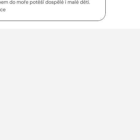
em do moře potěší dospělé i malé děti. 
íce