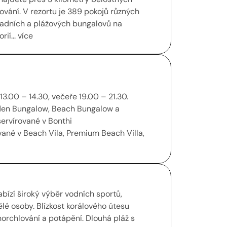
vání. V rezortu je 389 pokojů různých 
adních a plážových bungalovů na 
ií... více
rvírované v Bonthi 

ízí široký výběr vodních sportů, 
é osoby. Blízkost korálového útesu 
rchlování a potápění. Dlouhá pláž s 