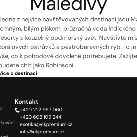
Maledivy
Jedna z nejvíce navštěvovaných destinací jsou Mal
jemným, bílým pískem, průzračná voda Indického oc
resorty a kouzelný podmořský svět. Navštivte m
korálových ostrůvků a pestrobarevných ryb. To je 
vše, co k pohodové dovolené potřebujete. Zažijte
budete cítit jako Robinsoni. 
Více o destinaci
Kontakt
a
+420 222 967 060
+420 603 109 244
kování
exotika@ckpremium.cz
info@ckpremium.cz