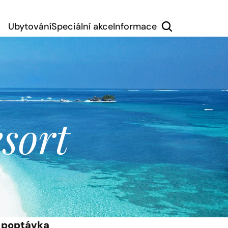
Ubytování
Speciální akce
Informace
sort
 poptávka