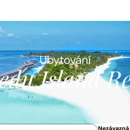
Ubytování
edu Island Re
Nezávazná