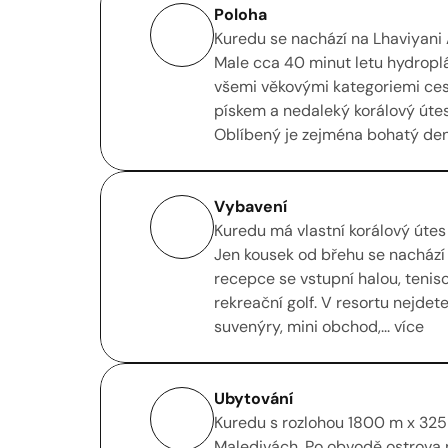
Poloha
Kuredu se nachází na Lhaviyani 
Male cca 40 minut letu hydroplá
všemi věkovými kategoriemi cest
pískem a nedaleký korálový út
Oblíbený je zejména bohatý denní
Vybavení
Kuredu má vlastní korálový útes a
Jen kousek od břehu se nachází 
recepce se vstupní halou, tenisov
rekreační golf. V resortu nejdete
suvenýry, mini obchod,... více
Ubytování
Kuredu s rozlohou 1800 m x 325 
Maledivách. Po obvodě ostrova n