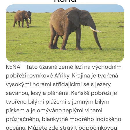
KEŇA - tato úžasná země leží na východním 
pobřeží rovníkové Afriky. Krajina je tvořená 
vysokými horami střídajícími se s jezery, 
savanou, lesy a pláněmi. Keňské pobřeží je 
tvořeno bílými plážemi s jemným bílým 
pískem a je omýváno teplými vlnami 
průzračného, blankytně modrého Indického 
oceánu. Můžete zde strávit odpočinkovou 