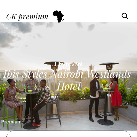
CK premium
Ubytování
Ibis Styles Nairobi Westlands 
Hotel