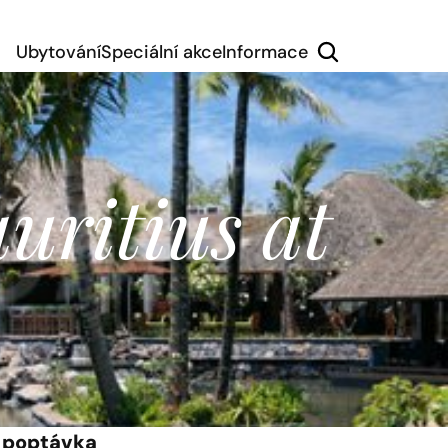
Ubytování
Speciální akce
Informace
ritius at 
 poptávka