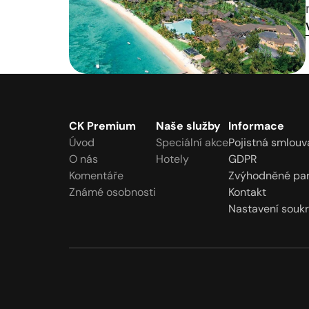
CK Premium
Naše služby
Informace
Úvod
Speciální akce
Pojistná smlouv
O nás
Hotely
GDPR
Komentáře
Zvýhodněné par
Známé osobnosti
Kontakt
Nastavení souk