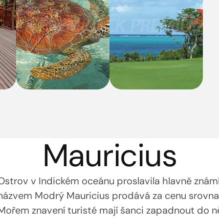
Mauricius
Ostrov v Indickém oceánu proslavila hlavně znám
názvem Modrý Mauricius prodává za cenu srovnate
Mořem znavení turisté mají šanci zapadnout do něk