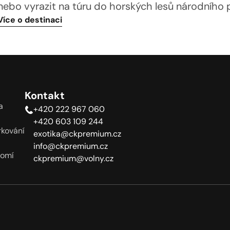
Více o destinaci
Kontakt
a
+420 222 967 060
+420 603 109 244
kování
exotika@ckpremium.cz
info@ckpremium.cz
romí
ckpremium@volny.cz