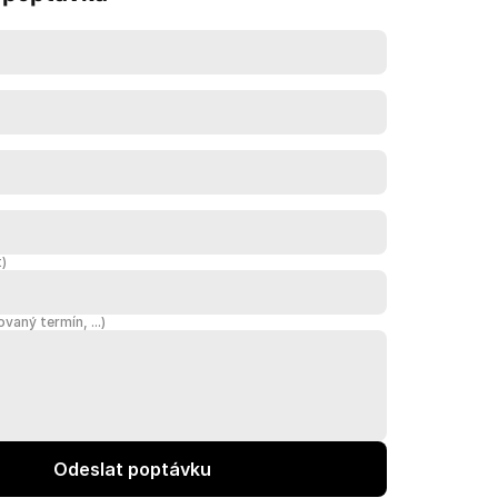
t)
aný termín, ...)
Odeslat poptávku