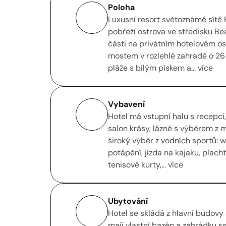
Poloha
Luxusní resort světoznámé sítě
pobřeží ostrova ve středisku Bea
části na privátním hotelovém os
mostem v rozlehlé zahradě o 26 
pláže s bílým pískem a... více
Vybavení
Hotel má vstupní halu s recepcí,
salon krásy, lázně s výběrem z 
široký výběr z vodních sportů: w
potápění, jízda na kajaku, plach
tenisové kurty,... více
Ubytování
Hotel se skládá z hlavní budovy a
mají vlastní bazén a zahrádku s