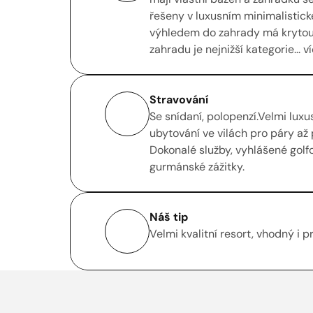
řešeny v luxusním minimalistické
výhledem do zahrady má krytou t
zahradu je nejnižší kategorie... v
Stravování
Se snídaní, polopenzí.Velmi luxus
ubytování ve vilách pro páry až p
Dokonalé služby, vyhlášené golf
gurmánské zážitky.  
Náš tip
Velmi kvalitní resort, vhodný i p