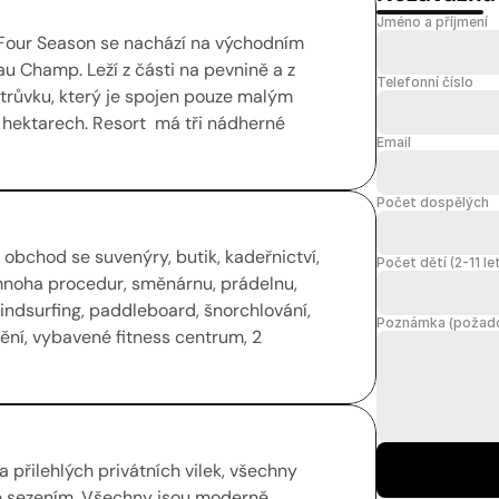
Jméno a příjmení
 Four Season se nachází na východním 
u Champ. Leží z části na pevnině a z 
Telefonní číslo
trůvku, který je spojen pouze malým 
hektarech. Resort  má tři nádherné 
Email
Počet dospělých
 obchod se suvenýry, butik, kadeřnictví, 
Počet dětí (2-11 le
mnoha procedur, směnárnu, prádelnu, 
indsurfing, paddleboard, šnorchlování, 
Poznámka (požadov
tění, vybavené fitness centrum, 2 
 přilehlých privátních vilek, všechny 
e sezením. Všechny jsou moderně 