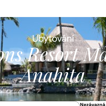
Ubytování
ns Resort Mau
Anahita
Nezávazná