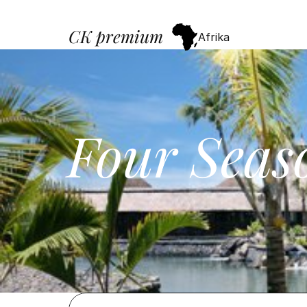
CK premium
Afrika
Four Seaso