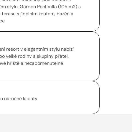
m stylu. Garden Pool Villa (105 m2) s 
erasu s jídelním koutem, bazén a 
íce
ní resort v elegantním stylu nabízí 
o velké rodiny a skupiny přátel. 
ové hřiště a nezapomenutelné 
ro náročné klienty