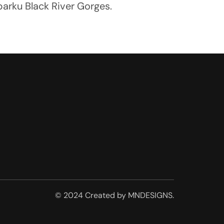
nebo vyrazit na túru do horských lesů národního parku Black River Gorges.	
© 2024 Created by MNDESIGNS.