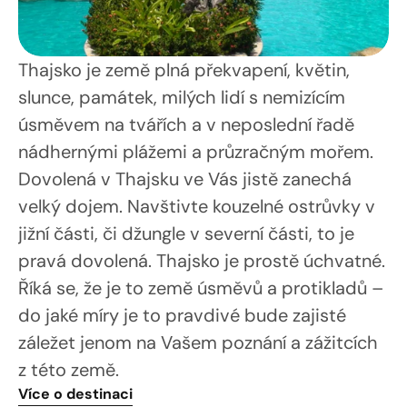
Thajsko je země plná překvapení, květin, 
slunce, památek, milých lidí s nemizícím 
úsměvem na tvářích a v neposlední řadě 
nádhernými plážemi a průzračným mořem. 
Dovolená v Thajsku ve Vás jistě zanechá 
velký dojem. Navštivte kouzelné ostrůvky v 
jižní části, či džungle v severní části, to je 
pravá dovolená. Thajsko je prostě úchvatné. 
Říká se, že je to země úsměvů a protikladů – 
do jaké míry je to pravdivé bude zajisté 
záležet jenom na Vašem poznání a zážitcích 
z této země. 
Více o destinaci