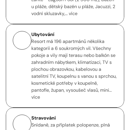
u pláže, dětský bazén u pláže, Jacuzzi, 2 
vodní skluzavky,... více
Ubytování
Resort má 196 apartmánů několika 
kategorií a 6 soukromých vil. Všechny 
pokoje a vily mají terasu nebo balkón se 
zahradním nábytkem, klimatizaci, TV s 
plochou obrazovkou, kabelovou a 
satelitní TV, koupelnu s vanou s sprchou, 
kosmetické potřeby v koupelně, 
pantofle, župan, vysoušeč vlasů, mini... 
více
Stravování
Snídaně, za příplatek polopenze, plná 