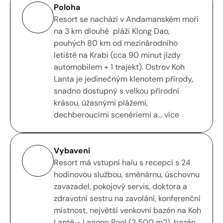
Poloha
Resort se nachází v Andamanském moři 
na 3 km dlouhé  pláži Klong Dao, 
pouhých 80 km od mezinárodního 
letiště na Krabi (cca 90 minut jízdy 
automobilem + 1 trajekt). Ostrov Koh 
Lanta je jedinečným klenotem přírody, 
snadno dostupný s velkou přírodní 
krásou, úžasnými plážemi, 
dechberoucími scenériemi a... více
Vybavení
Resort má vstupní halu s recepcí s 24 
hodinovou službou, směnárnu, úschovnu 
zavazadel, pokojový servis, doktora a 
zdravotní sestru na zavolání, konferenční 
místnost, největší venkovní bazén na Koh 
Lantě - Lagoon Pool (2 500 m2), bazén 