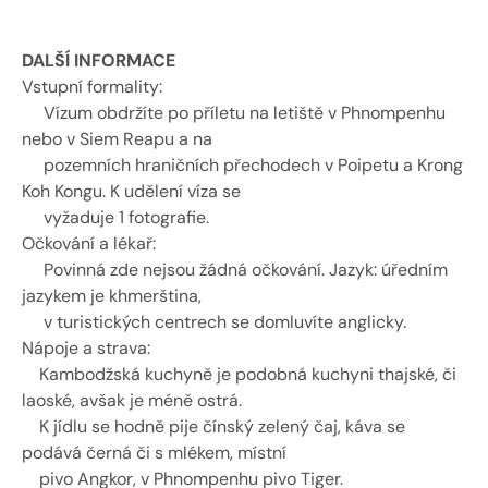
DALŠÍ INFORMACE
Vstupní formality:
     Vízum obdržíte po příletu na letiště v Phnompenhu 
nebo v Siem Reapu a na 
     pozemních hraničních přechodech v Poipetu a Krong 
Koh Kongu. K udělení víza se 
     vyžaduje 1 fotografie.
Očkování a lékař:
     Povinná zde nejsou žádná očkování. Jazyk: úředním 
jazykem je khmerština, 
     v turistických centrech se domluvíte anglicky.
Nápoje a strava:
    Kambodžská kuchyně je podobná kuchyni thajské, či 
laoské, avšak je méně ostrá.
    K jídlu se hodně pije čínský zelený čaj, káva se 
podává černá či s mlékem, místní 
    pivo Angkor, v Phnompenhu pivo Tiger.