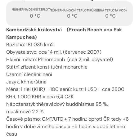
PRŮMĚRNÁ DENNÍ TEPLOTA
PRŮMĚRNÁ TEPLOTA VODY
PRŮMĚRNÁ NOČNÍ TEPLOTA
0 °C
0 °C
0 °C
Kambodžské království    (Preach Reach ana Pak 
Kampuchea)
Rozloha: 181 035 km2
Obyvatelstvo: cca 14 mil. (červenec 2007)
Hlavní město: Phnompenh  (cca 2 mil. obyvatel)
Státní zřízení: konstituční monarchie
Územní členění: není
Jazyk: khmérština
Měna: 1 riel (KHR) = 100 senů; kurz: 1 USD = cca 3800 
KHR, 1 000 KHR = cca 5,4 CZK.
Náboženství: théravádový buddhismus 95 %, 
muslimové 2,2 %
Časové pásmo: GMT/UTC + 7 hodin.; oproti ČR tedy +6 
hodin v době zimního času a +5 hodin v době letního 
času