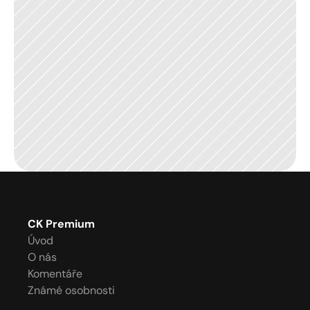
CK Premium
Úvod
O nás
Komentáře
Známé osobnosti