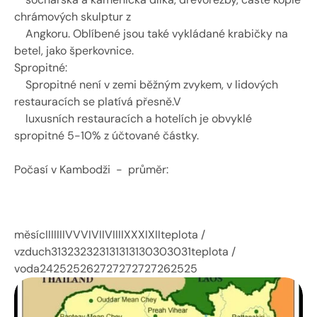
chrámových skulptur z 
    Angkoru. Oblíbené jsou také vykládané krabičky na 
betel, jako šperkovnice.
Spropitné:
    Spropitné není v zemi běžným zvykem, v lidových 
restauracích se platívá přesně.V 
    luxusních restauracích a hotelích je obvyklé 
spropitné 5-10% z účtované částky. 
Počasí v Kambodži  -  průměr:
měsícIIIIIIIVVVIVIIVIIIIXXXIXIIteplota / 
vzduch313232323131313130303031teplota / 
voda242525262727272727262525