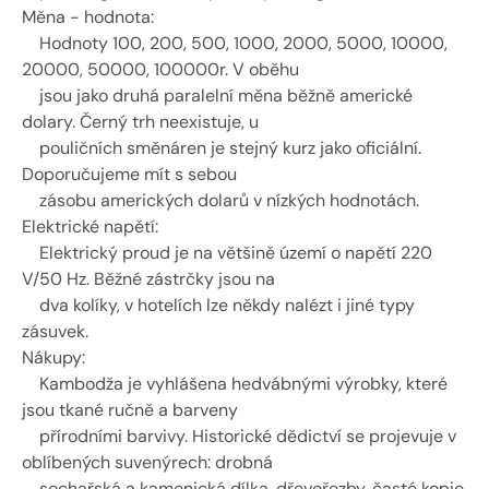
Měna - hodnota:
    Hodnoty 100, 200, 500, 1000, 2000, 5000, 10000, 
20000, 50000, 100000r. V oběhu 
    jsou jako druhá paralelní měna běžně americké 
dolary. Černý trh neexistuje, u 
    pouličních směnáren je stejný kurz jako oficiální. 
Doporučujeme mít s sebou 
    zásobu amerických dolarů v nízkých hodnotách.
Elektrické napětí:
    Elektrický proud je na většině území o napětí 220 
V/50 Hz. Běžné zástrčky jsou na 
    dva kolíky, v hotelích lze někdy nalézt i jiné typy 
zásuvek.
Nákupy:
    Kambodža je vyhlášena hedvábnými výrobky, které 
jsou tkané ručně a barveny 
    přírodními barvivy. Historické dědictví se projevuje v 
oblíbených suvenýrech: drobná 
    sochařská a kamenická dílka, dřevořezby, časté kopie 