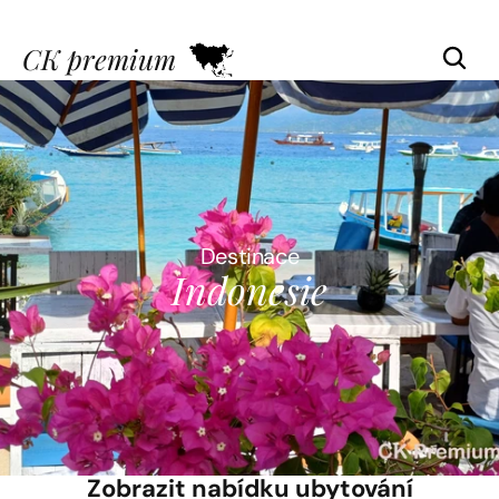
CK premium
Destinace
Indonesie
Zobrazit nabídku ubytování