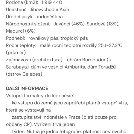
Rozloha (km2):   1 919 440 
Umístění:   Jihovýchodní Asie 
Úřední jazyk:   indonéština 
Národnostní složení:   Javánci (46%), Sundové (13%), 
Madurci (6%) 
Podnebí:   rovníkový pás, tropický pás 
Roční teploty:   malé roční teplotní rozdíly 25,1-27,2°C 
(průměr)
Zajímavosti (architektura):   chrám Borobudur (u 
Surabaya), dům ve vesnici Ambarita, dům Toradžů 
(ostrov Celebes) 
DALŠÍ INFORMACE
Vstupní formality do Indonésie: 
     ke vstupu do země jsou zapotřebí platná vstupní víza, 
která se vystavují na 
     zastupitelství Indonésie v Praze (platí pouze pro 
občany ČR). Vyřízení trvá jeden 
     týden. Nutná je jedna fotografie, platnost cestovního 