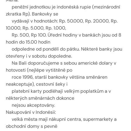
     peněžní jednotkou je indonéská rupie (mezinárodní 
zkratka Rp). Bankovky se 
     vydávají v hodnotách: Rp. 50.000, Rp. 20.000, Rp. 
10.000, Rp. 5.000, Rp. 1.000, 
     Rp. 500, Rp 100. Úřední hodiny v bankách jsou od 8 
hodin do 15.00 hodin 
     odpoledne od pondělí do pátku. Některé banky jsou 
otevřeny i v sobotu dopoledne. 
     Na Bali doporučujeme s sebou americké dolary v 
hotovosti (nejlépe vytištěné po 
     roce 1996, starší bankovky většina směnáren 
neakceptuje), cestovní šeky i 
     platební karty podléhají velkým poplatkům a v 
některých směnárnách dokonce 
     nejsou akceptovány. 
Nakupování v Indonésii: 
     velká města mají nákupní centra, supermarkety a 
obchodní domy s pevně 