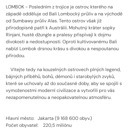
LOMBOK - Posledním z trojice je ostrov, kterého na 
západě odděluje od Bali Lombocký průliv a na východě 
od Sumbawy průliv Alas. Tento ostrov však již 
přírodopisně patří k Austrálii. Mohutný kráter sopky 
Rinjani, husté džungle a pralesy přispívají k dojmu 
divokosti a nedostupnosti. Oproti kultivovanému Bali 
nabízí Lombok drsnou krásu s divokou a nespoutanou 
přírodou.
    Vítejte tedy na kouzelných ostrovech plných legend, 
bájných příběhů, bohů, démonů i starobylých zvyků, 
které se uchovaly až do současné doby, aby se spojili s 
vymoženostmi moderní civilizace a vytvořili pro vás 
nezapomenutelnou a neopakovatelnou atmosféru. 
Hlavní město:   Jakarta (9 168 600 obyv.) 
Počet obyvatel:    220,5 miliónu 