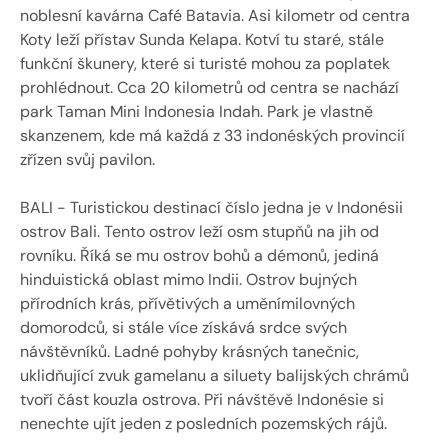
noblesní kavárna Café Batavia. Asi kilometr od centra 
Koty leží přístav Sunda Kelapa. Kotví tu staré, stále 
funkční škunery, které si turisté mohou za poplatek 
prohlédnout. Cca 20 kilometrů od centra se nachází 
park Taman Mini Indonesia Indah. Park je vlastně 
skanzenem, kde má každá z 33 indonéských provincií 
zřízen svůj pavilon.
BALI - Turistickou destinací číslo jedna je v Indonésii 
ostrov Bali. Tento ostrov leží osm stupňů na jih od 
rovníku. Říká se mu ostrov bohů a démonů, jediná 
hinduistická oblast mimo Indii. Ostrov bujných 
přírodních krás, přívětivých a uměnímilovných 
domorodců, si stále více získává srdce svých 
návštěvníků. Ladné pohyby krásných tanečnic, 
uklidňující zvuk gamelanu a siluety balijských chrámů 
tvoří část kouzla ostrova. Při návštěvě Indonésie si 
nenechte ujít jeden z posledních pozemských rájů.