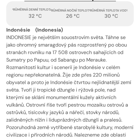
PRŮMĚRNÁ DENNÍ TEPLOTA
PRŮMĚRNÁ TEPLOTA VODY
PRŮMĚRNÁ NOČNÍ TEPLOTA
32 °C
26 °C
30 °C
Indonésie    (Indonesia) 
INDONESIE je největším souostrovím světa. Táhne se 
jako ohromný smaragdový pás rozprostřený po obou 
stranách rovníku na 17 508 ostrovech sahajících od 
Sumatry po Papuu, od Sabangu po Merauke. 
Rozmanitostí kultur i scenerií je Indonésie v celém 
regionu nepřekonatelná. Žije zde přes 220 milionů 
obyvatel a proto je Indonésie čtvrtou nejlidnatější zemí 
světa. Tvoří ji tropické džungle i rýžová pole, nad 
kterými se sklání monumentální kužely aktivních 
vulkánů. Ostrovní říše tvoří pestrou mozaiku ostrovů a 
ostrůvků, tisícovky jazyků a nářečí, stovky národů, 
zalidněných nížin i liduprázdných džunglí a pralesů. 
Pozoruhodná země vytříbené starobylé kultury, moderní 
civilizace i přírodních národů. Nalezneme zde oblasti 