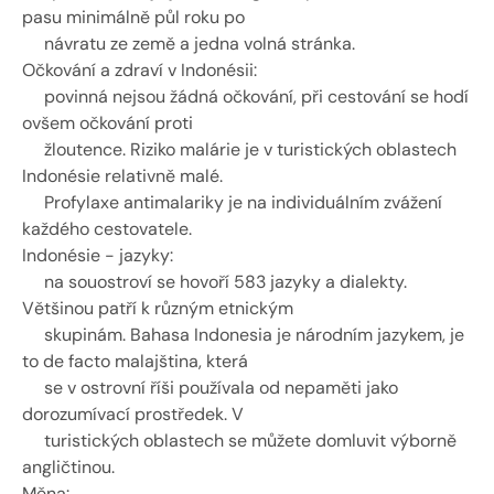
pasu minimálně půl roku po 
     návratu ze země a jedna volná stránka. 
Očkování a zdraví v Indonésii: 
     povinná nejsou žádná očkování, při cestování se hodí 
ovšem očkování proti 
     žloutence. Riziko malárie je v turistických oblastech 
Indonésie relativně malé. 
     Profylaxe antimalariky je na individuálním zvážení 
každého cestovatele. 
Indonésie - jazyky: 
     na souostroví se hovoří 583 jazyky a dialekty. 
Většinou patří k různým etnickým 
     skupinám. Bahasa Indonesia je národním jazykem, je 
to de facto malajština, která 
     se v ostrovní říši používala od nepaměti jako 
dorozumívací prostředek. V 
     turistických oblastech se můžete domluvit výborně 
angličtinou. 
Měna: 