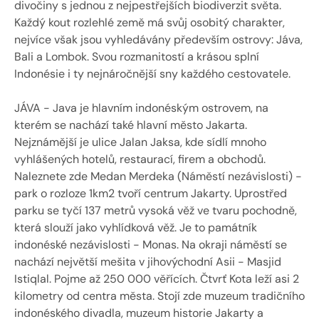
divočiny s jednou z nejpestřejších biodiverzit světa. 
Každý kout rozlehlé země má svůj osobitý charakter, 
nejvíce však jsou vyhledávány především ostrovy: Jáva, 
Bali a Lombok. Svou rozmanitostí a krásou splní 
Indonésie i ty nejnáročnější sny každého cestovatele.
JÁVA - Java je hlavním indonéským ostrovem, na 
kterém se nachází také hlavní město Jakarta. 
Nejznámější je ulice Jalan Jaksa, kde sídlí mnoho 
vyhlášených hotelů, restaurací, firem a obchodů. 
Naleznete zde Medan Merdeka (Náměstí nezávislosti) - 
park o rozloze 1km2 tvoří centrum Jakarty. Uprostřed 
parku se tyčí 137 metrů vysoká věž ve tvaru pochodně, 
která slouží jako vyhlídková věž. Je to památník 
indonéské nezávislosti - Monas. Na okraji náměstí se 
nachází největší mešita v jihovýchodní Asii - Masjid 
Istiqlal. Pojme až 250 000 věřících. Čtvrť Kota leží asi 2 
kilometry od centra města. Stojí zde muzeum tradičního 
indonéského divadla, muzeum historie Jakarty a 