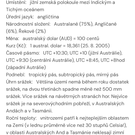
Umístění:   jižní zemská polokoule mezi Indickým a 
Tichým oceánem 
Úřední jazyk:   angličtina 
Národnostní složení:   Australané (75%), Angličané 
(6%), Řekové (2%) 
Měna:   australský dolar (AUD) = 100 centů 
Kurz (Kč):   1 austral. dolar = 18,361 (25. 8. 2005) 
Časové pásmo:   UTC +10:30, UTC +10 (jižní Austrálie), 
UTC +9:30 (centrální Austrálie), UTC +8:45, UTC +8hod 
(západní Autrálie) 
Podnebí:   tropický pás, subtropický pás, mírný pás 
Úhrn srážek:   Většina území nemá během roku dostatek 
srážek, na dvou třetinách spadne méně než 500 mm 
srážek. Více srážek na návětrných stranách hor. Nejvíce 
srážek je na severovýchodním pobřeží, v Australských 
Andách a v Tasmánii. 
Roční teploty:   vnitrozemí patří k nejteplejším oblastem 
na Zemi (v lednu průměrně více než 30 stupňů Celsia!), 
v oblasti Australských And a Tasmánie neklesají zimní 