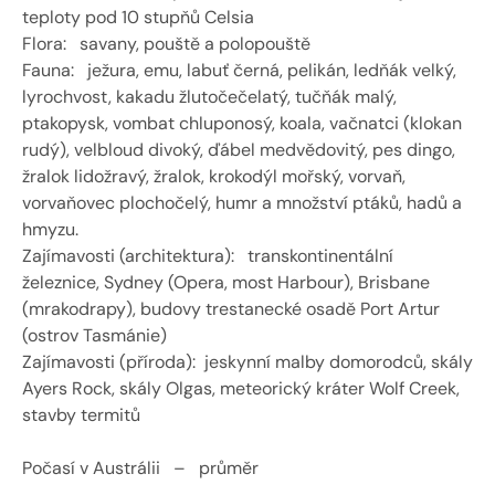
teploty pod 10 stupňů Celsia 
Flora:   savany, pouště a polopouště 
Fauna:   ježura, emu, labuť černá, pelikán, ledňák velký, 
lyrochvost, kakadu žlutočečelatý, tučňák malý, 
ptakopysk, vombat chluponosý, koala, vačnatci (klokan 
rudý), velbloud divoký, ďábel medvědovitý, pes dingo, 
žralok lidožravý, žralok, krokodýl mořský, vorvaň, 
vorvaňovec plochočelý, humr a množství ptáků, hadů a 
hmyzu.
Zajímavosti (architektura):   transkontinentální 
železnice, Sydney (Opera, most Harbour), Brisbane 
(mrakodrapy), budovy trestanecké osadě Port Artur 
(ostrov Tasmánie) 
Zajímavosti (příroda):  jeskynní malby domorodců, skály 
Ayers Rock, skály Olgas, meteorický kráter Wolf Creek, 
stavby termitů 
Počasí v Austrálii   –   průměr