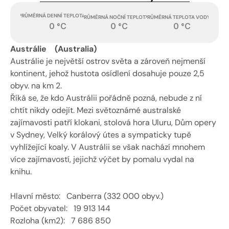
PRŮMĚRNÁ DENNÍ TEPLOTA
PRŮMĚRNÁ TEPLOTA VODY
PRŮMĚRNÁ NOČNÍ TEPLOTA
0 °C
0 °C
0 °C
Austrálie    (Australia)
Austrálie je největší ostrov světa a zároveň nejmenší 
kontinent, jehož hustota osídlení dosahuje pouze 2,5 
obyv. na km 2. 
Říká se, že kdo Austrálii pořádně pozná, nebude z ní 
chtít nikdy odejít. Mezi světoznámé australské 
zajímavosti patří klokani, stolová hora Uluru, Dům opery 
v Sydney, Velký korálový útes a sympaticky tupě 
vyhlížející koaly. V Austrálii se však nachází mnohem 
více zajímavostí, jejichž výčet by pomalu vydal na 
knihu. 
Hlavní město:   Canberra (332 000 obyv.) 
Počet obyvatel:   19 913 144 
Rozloha (km2):   7 686 850 