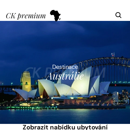
CK premium
Destinace
Austrálie
Zobrazit nabídku ubytování