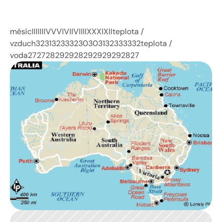
měsícIIIIIIIVVVIVIIVIIIIXXXIXIIteplota / 
vzduch323132333230303132333332teplota / 
voda272728292928292929292827