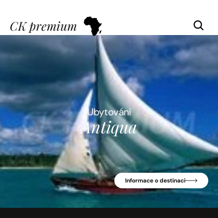
CK premium
Ubytování
Antiqua
Informace o destinaci